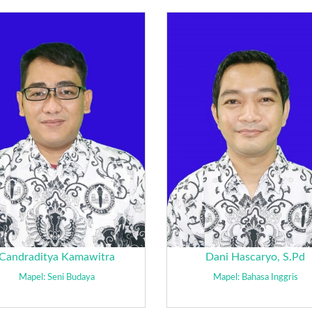
Candraditya Kamawitra
Dani Hascaryo, S.Pd
Mapel: Seni Budaya
Mapel: Bahasa Inggris