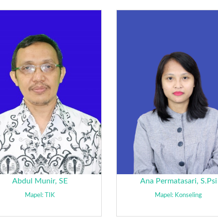
Abdul Munir, SE
Ana Permatasari, S.Psi
Mapel: TIK
Mapel: Konseling