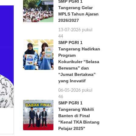
SMP PGRI 1
Tangerang Gelar
MPLS Tahun Ajaran
2026/2027
13-07-2026 pukul
11:44
SMP PGRI 1
Tangerang Hadirkan
Program
Kokurikuler “Selasa
Berwarna” dan
“Jumat Bertakwa”
yang Inovatif
06-05-2026 pukul
11:46
SMP PGRI 1
Tangerang Wakili
Banten di Final
“Kenal TKA Bintang
Pelajar 2025"