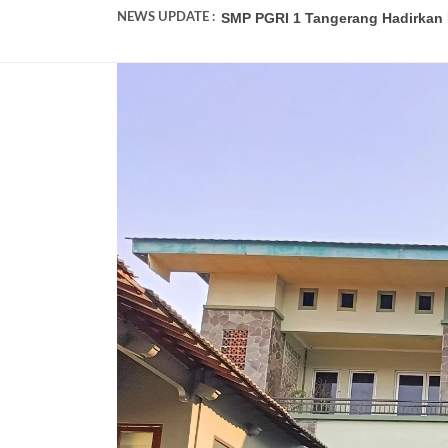
NEWS UPDATE :
SMP PGRI 1 Tangerang Wakili Bant
Pendaftaran Murid Baru SMP PGRI
SMP PGRI 1 Tangerang Umumkan K
SMP PGRI 1 Tangerang Tidak Ter
SMP PGRI 1 Tangerang Adakan Ke
Review Perjalanan P5 SMP PGRI 1
Lagi! Peserta Didik SMP PGRI 1 T
Serah Terima Jabatan Kepala Sek
Sambut Siswa Baru, SMP PGRI 1 
SMP PGRI 1 Tangerang Hadirkan P