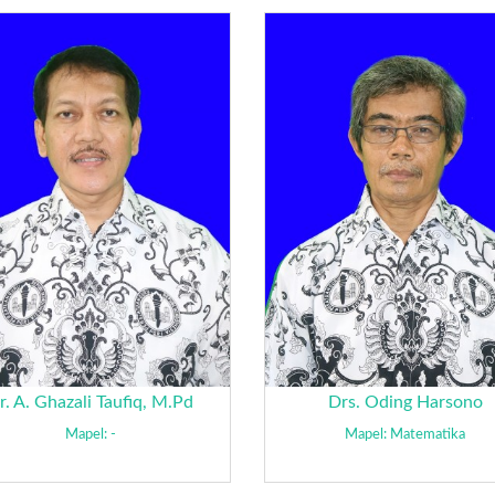
r. A. Ghazali Taufiq, M.Pd
Drs. Oding Harsono
Mapel: -
Mapel: Matematika