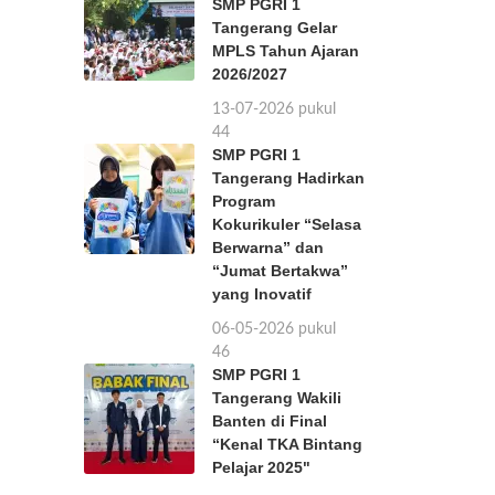
SMP PGRI 1
Tangerang Gelar
MPLS Tahun Ajaran
2026/2027
13-07-2026 pukul
11:44
SMP PGRI 1
Tangerang Hadirkan
Program
Kokurikuler “Selasa
Berwarna” dan
“Jumat Bertakwa”
yang Inovatif
06-05-2026 pukul
11:46
SMP PGRI 1
Tangerang Wakili
Banten di Final
“Kenal TKA Bintang
Pelajar 2025"