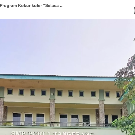
en di Final “Kenal TKA Bin...
 1 Tangerang Tahun Pelajaran ...
elulusan 247 Siswa Kelas 9 Tah...
masuk Sekolah Penerima BOP Dar...
giatan Pesantren Ramadhan 1446...
 Tangerang Tahun Ajaran 2024/...
angerang Raih Prestasi Akade...
olah Baru SMP PGRI 1 Tangeran...
Tangerang Gelar MPLS Tahun Aja...
rogram Kokurikuler “Selasa ...