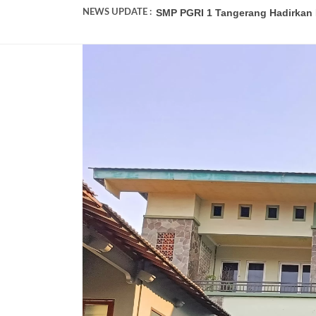
NEWS UPDATE :
SMP PGRI 1 Tangerang Wakili Bant
Pendaftaran Murid Baru SMP PGRI
SMP PGRI 1 Tangerang Umumkan K
SMP PGRI 1 Tangerang Tidak Ter
SMP PGRI 1 Tangerang Adakan Ke
Review Perjalanan P5 SMP PGRI 1
Lagi! Peserta Didik SMP PGRI 1 T
Serah Terima Jabatan Kepala Sek
Sambut Siswa Baru, SMP PGRI 1 
SMP PGRI 1 Tangerang Hadirkan P