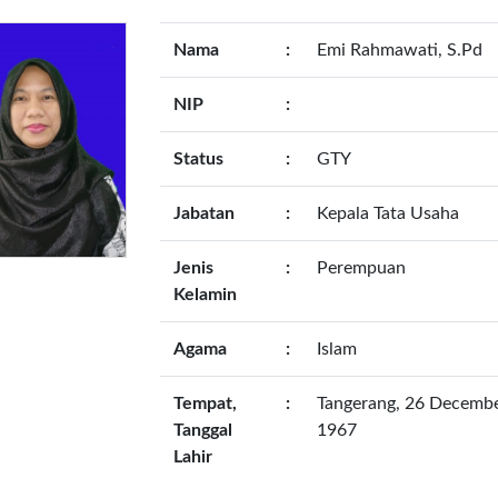
Nama
:
Emi Rahmawati, S.Pd
NIP
:
Status
:
GTY
Jabatan
:
Kepala Tata Usaha
Jenis
:
Perempuan
Kelamin
Agama
:
Islam
Tempat,
:
Tangerang, 26 Decemb
Tanggal
1967
Lahir