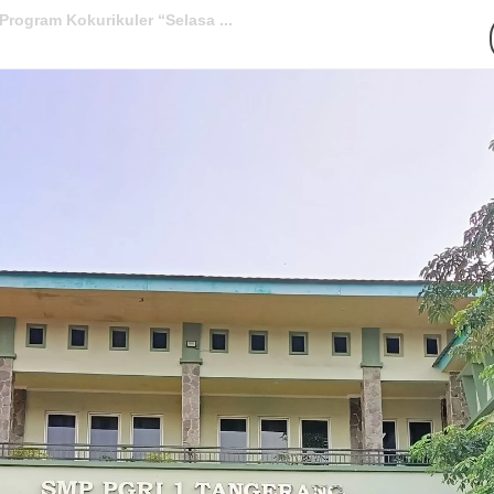
en di Final “Kenal TKA Bin...
 1 Tangerang Tahun Pelajaran ...
elulusan 247 Siswa Kelas 9 Tah...
masuk Sekolah Penerima BOP Dar...
giatan Pesantren Ramadhan 1446...
 Tangerang Tahun Ajaran 2024/...
angerang Raih Prestasi Akade...
olah Baru SMP PGRI 1 Tangeran...
Tangerang Gelar MPLS Tahun Aja...
rogram Kokurikuler “Selasa ...