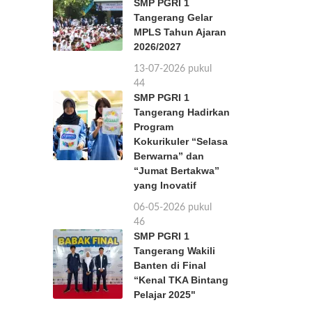
SMP PGRI 1
Tangerang Gelar
MPLS Tahun Ajaran
2026/2027
13-07-2026 pukul
11:44
SMP PGRI 1
Tangerang Hadirkan
Program
Kokurikuler “Selasa
Berwarna” dan
“Jumat Bertakwa”
yang Inovatif
06-05-2026 pukul
11:46
SMP PGRI 1
Tangerang Wakili
Banten di Final
“Kenal TKA Bintang
Pelajar 2025"