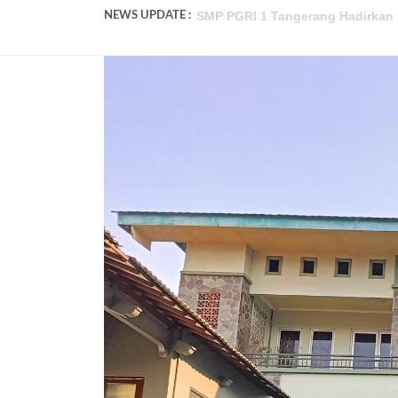
SMP PGRI 1 Tangerang Wakili Bant
NEWS UPDATE :
Pendaftaran Murid Baru SMP PGRI
SMP PGRI 1 Tangerang Umumkan K
SMP PGRI 1 Tangerang Tidak Ter
SMP PGRI 1 Tangerang Adakan Ke
Review Perjalanan P5 SMP PGRI 1
Lagi! Peserta Didik SMP PGRI 1 T
Serah Terima Jabatan Kepala Sek
Sambut Siswa Baru, SMP PGRI 1 
SMP PGRI 1 Tangerang Hadirkan P