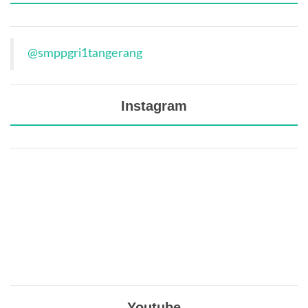
@smppgri1tangerang
Instagram
Youtube