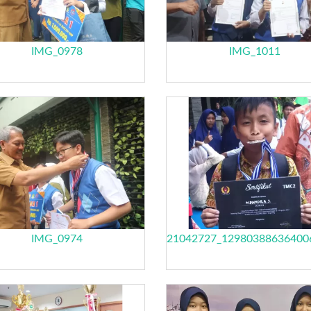
IMG_0978
IMG_1011
IMG_0974
21042727_12980388636400