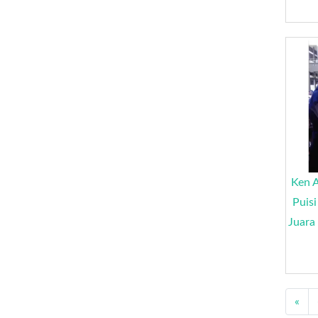
Ken A
Puis
Juar
«