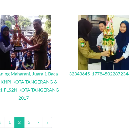
ning Maharani, Juara 1 Baca
32343645_17784502287234
i KNPI KOTA TANGERANG &
a 1 FLS2N KOTA TANGERANG
2017
‹
1
2
3
›
»