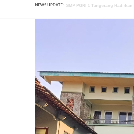
SMP PGRI 1 Tangerang Wakili Bant
NEWS UPDATE :
Pendaftaran Murid Baru SMP PGRI
SMP PGRI 1 Tangerang Umumkan K
SMP PGRI 1 Tangerang Tidak Ter
SMP PGRI 1 Tangerang Adakan Ke
Review Perjalanan P5 SMP PGRI 1
Lagi! Peserta Didik SMP PGRI 1 T
Serah Terima Jabatan Kepala Sek
Sambut Siswa Baru, SMP PGRI 1 
SMP PGRI 1 Tangerang Hadirkan P