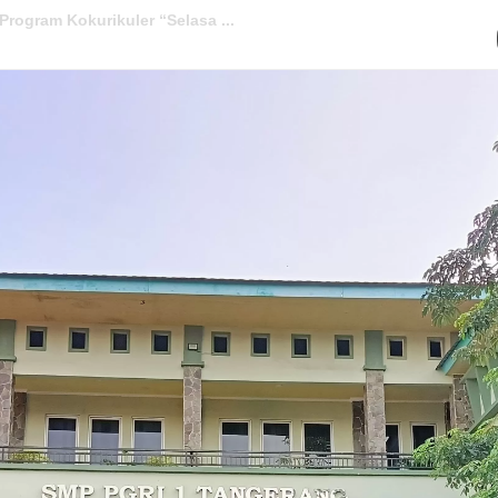
en di Final “Kenal TKA Bin...
 1 Tangerang Tahun Pelajaran ...
elulusan 247 Siswa Kelas 9 Tah...
masuk Sekolah Penerima BOP Dar...
giatan Pesantren Ramadhan 1446...
 Tangerang Tahun Ajaran 2024/...
angerang Raih Prestasi Akade...
olah Baru SMP PGRI 1 Tangeran...
Tangerang Gelar MPLS Tahun Aja...
rogram Kokurikuler “Selasa ...