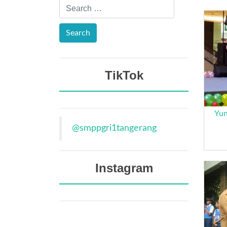
TikTok
Yun
@smppgri1tangerang
Instagram