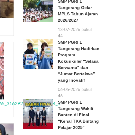
SMP PGRI 1
Tangerang Gelar
MPLS Tahun Ajaran
2026/2027
13-07-2026 pukul
11:44
SMP PGRI 1
Tangerang Hadirkan
Program
Kokurikuler “Selasa
Berwarna” dan
“Jumat Bertakwa”
yang Inovatif
06-05-2026 pukul
11:46
SMP PGRI 1
65_316292275124568064_n
Tangerang Wakili
Banten di Final
“Kenal TKA Bintang
Pelajar 2025"