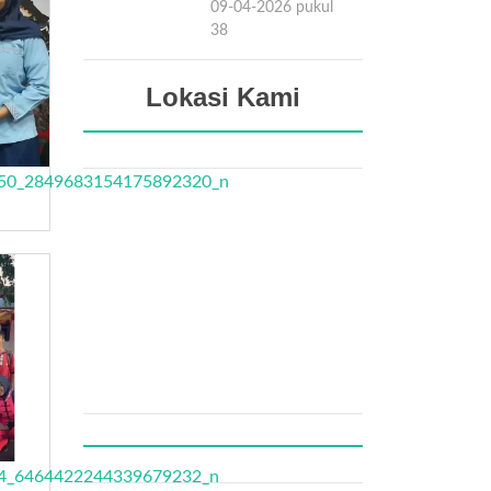
09-04-2026 pukul
15:38
Lokasi Kami
50_2849683154175892320_n
4_6464422244339679232_n