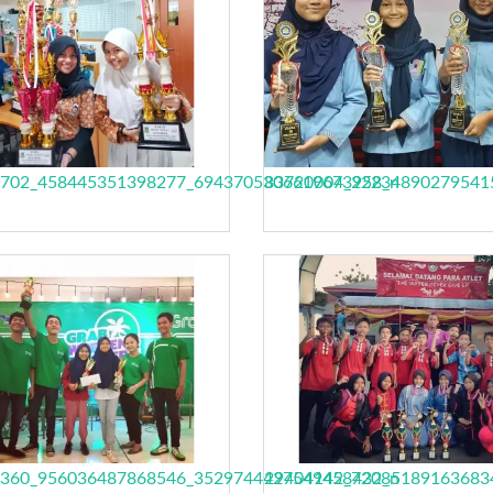
702_458445351398277_6943705306619673958_n
83720004_22234890279541
360_956036487868546_3529744427549458432_n
29404142_72085189163683