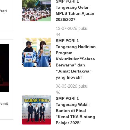
SMP PGRI 1
Tangerang Gelar
utri
MPLS Tahun Ajaran
2026/2027
13-07-2026 pukul
11:44
SMP PGRI 1
Tangerang Hadirkan
Program
Kokurikuler “Selasa
Berwarna” dan
“Jumat Bertakwa”
yang Inovatif
06-05-2026 pukul
11:46
SMP PGRI 1
Demit
Tangerang Wakili
Banten di Final
“Kenal TKA Bintang
Pelajar 2025"