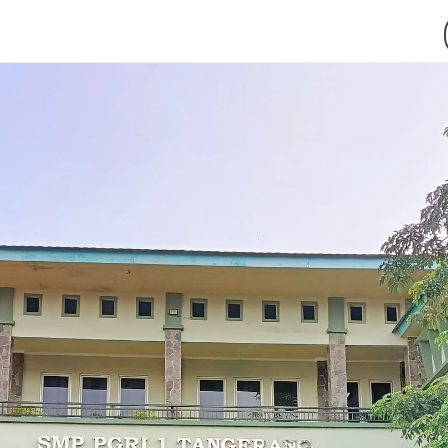
en di Final “Kenal TKA Bin...
 1 Tangerang Tahun Pelajaran ...
elulusan 247 Siswa Kelas 9 Tah...
masuk Sekolah Penerima BOP Dar...
giatan Pesantren Ramadhan 1446...
 Tangerang Tahun Ajaran 2024/...
angerang Raih Prestasi Akade...
olah Baru SMP PGRI 1 Tangeran...
Tangerang Gelar MPLS Tahun Aja...
rogram Kokurikuler “Selasa ...