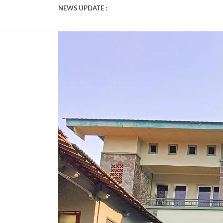
SMP PGRI 1 Tangerang Wakili Bant
NEWS UPDATE :
Pendaftaran Murid Baru SMP PGRI
SMP PGRI 1 Tangerang Umumkan K
SMP PGRI 1 Tangerang Tidak Ter
SMP PGRI 1 Tangerang Adakan Ke
Review Perjalanan P5 SMP PGRI 1
Lagi! Peserta Didik SMP PGRI 1 T
Serah Terima Jabatan Kepala Sek
Sambut Siswa Baru, SMP PGRI 1 
SMP PGRI 1 Tangerang Hadirkan P