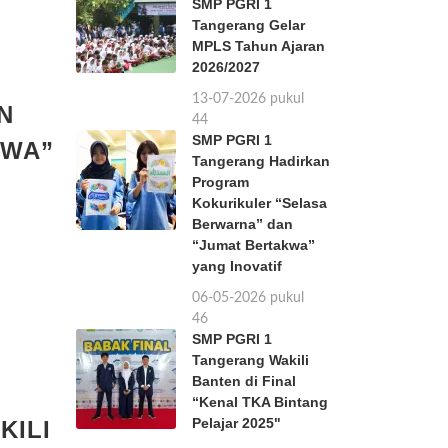
SMP PGRI 1
Tangerang Gelar
MPLS Tahun Ajaran
2026/2027
13-07-2026 pukul
N
11:44
SMP PGRI 1
KWA”
Tangerang Hadirkan
Program
Kokurikuler “Selasa
Berwarna” dan
“Jumat Bertakwa”
yang Inovatif
06-05-2026 pukul
11:46
SMP PGRI 1
Tangerang Wakili
Banten di Final
“Kenal TKA Bintang
Pelajar 2025"
KILI