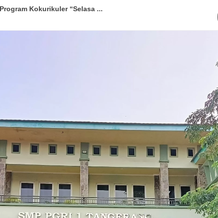
rogram Kokurikuler “Selasa ...
en di Final “Kenal TKA Bin...
 1 Tangerang Tahun Pelajaran ...
elulusan 247 Siswa Kelas 9 Tah...
masuk Sekolah Penerima BOP Dar...
giatan Pesantren Ramadhan 1446...
 Tangerang Tahun Ajaran 2024/...
angerang Raih Prestasi Akade...
olah Baru SMP PGRI 1 Tangeran...
Tangerang Gelar MPLS Tahun Aja...