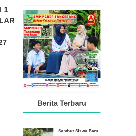
 1
LAR
27
Berita Terbaru
Sambut Siswa Baru,