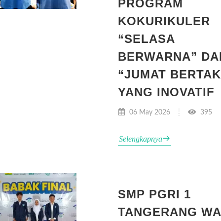
PROGRAM
KOKURIKULER
“SELASA
BERWARNA” DA
“JUMAT BERTA
YANG INOVATIF
06 May 2026
395
Selengkapnya
SMP PGRI 1
TANGERANG WA