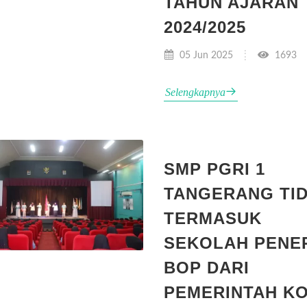
TAHUN AJARAN
2024/2025
05 Jun 2025
1693
Selengkapnya
SMP PGRI 1
TANGERANG TI
TERMASUK
SEKOLAH PENE
BOP DARI
PEMERINTAH K