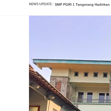
SMP PGRI 1 Tangerang Hadirkan P
NEWS UPDATE :
SMP PGRI 1 Tangerang Wakili Bant
Pendaftaran Murid Baru SMP PGRI
SMP PGRI 1 Tangerang Umumkan K
SMP PGRI 1 Tangerang Tidak Ter
SMP PGRI 1 Tangerang Adakan Ke
Review Perjalanan P5 SMP PGRI 1
Lagi! Peserta Didik SMP PGRI 1 T
Serah Terima Jabatan Kepala Sek
Sambut Siswa Baru, SMP PGRI 1 